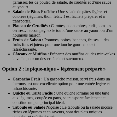
garnissez-les de poulet, de salade, de crudités et d’une sauce
au yaourt.
Salade de Pâtes Fraîche :
Une salade de pâtes légères et
colorées (légumes, thon, féta…) est facile à préparer et à
transporter.
Plateau de Crudités :
Carottes, concombres, radis, tomates
cerises… accompagnez le tout d’une sauce au yaourt ou d’un
houmous maison.
Fruits de Saison :
Pommes, poires, bananes, fraises… des
fruits frais et juteux pour une touche gourmande et
rafraîchissante.
Gâteaux et Muffins :
Préparez des muffins ou des mini-cakes
la veille pour un dessert facile et savoureux.
Option 2 : le pique-nique « légèrement préparé »
Gaspacho Frais :
Un gaspacho maison, servi frais dans un
thermos, est une excellente option pour une entrée légère et
rafraîchissante.
Quiche ou Tarte Facile :
Une quiche lorraine ou une tarte
aux légumes, coupée en parts, se transporte facilement et
constitue un plat principal idéal.
Taboulé ou Salade Niçoise :
Le taboulé ou la salade niçoise,
riches en légumes et en saveurs, sont des plats uniques
complets et rafraîchissants.