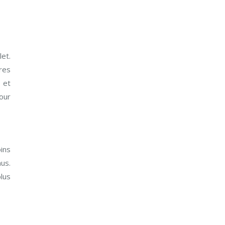
et.
res
 et
our
ins
us.
plus