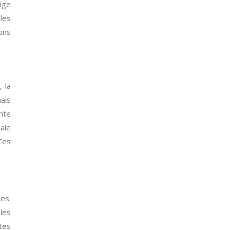
ige
 les
ions
 la
ais
nte
ale
Ces
es.
les
tes