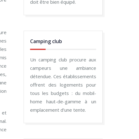
doit être bien équipé.
rure
nes
Camping club
 les
mis
Un camping club procure aux
ence
campeurs une ambiance
es,
détendue. Ces établissements
ane
offrent des logements pour
ion
tous les budgets : du mobil-
home haut-de-gamme à un
emplacement d’une tente.
e et
al.
nce