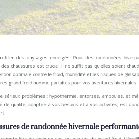
e profiter des paysages enneigés. Pour des randonnées hiverna
 des chaussures est crucial. Il ne suffit pas qu’elles soient chau
tion optimale contre le froid, l’humidité et les risques de glissa
ures grand froid homme parfaites pour vos aventures hivernales.
de sérieux problèmes : hypothermie, entorses, ampoules, et m
e de qualité, adaptée à vos besoins et à vos activités, est donc
rt.
aussures de randonnée hivernale performant
n compte lors du choix de vos chaussures de grand froid. L’équil