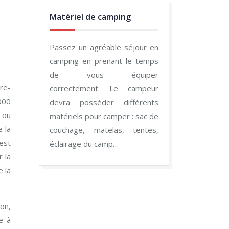
Matériel de camping
Passez un agréable séjour en
camping en prenant le temps
de vous équiper
re-
correctement. Le campeur
000
devra posséder différents
 ou
matériels pour camper : sac de
e la
couchage, matelas, tentes,
 est
éclairage du camp…
 la
e la
on,
e à