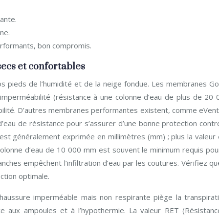
ante.
ne.
erformants, bon compromis.
secs et confortables
vos pieds de l’humidité et de la neige fondue. Les membranes Go
’imperméabilité (résistance à une colonne d’eau de plus de 20 
rabilité. D’autres membranes performantes existent, comme eVent
 d’eau de résistance pour s’assurer d’une bonne protection contr
u est généralement exprimée en millimètres (mm) ; plus la valeur
colonne d’eau de 10 000 mm est souvent le minimum requis pour
hes empêchent l’infiltration d’eau par les coutures. Vérifiez qu
ction optimale.
 chaussure imperméable mais non respirante piège la transpirati
ce aux ampoules et à l’hypothermie. La valeur RET (Résistanc