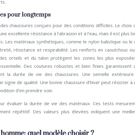
ts.
res pour longtemps
 des chaussures conçues pour des conditions difficiles. Le choix
une excellente résistance à l’abrasion et à l’eau, mais il est plus l
s. Les matériaux synthétiques, comme le nylon balistique ou le c
reté, résistance et respirabilité. Les renforts en caoutchouc ou
des orteils et du talon protègent les zones les plus exposée
essentielle. Des coutures robustes et bien finies garantissent 
gent la durée de vie des chaussures. Une semelle extérieure
un signe de qualité. Une bonne chaussure d’hiver peut résister à
ondition d’en prendre soin.
pour évaluer la durée de vie des matériaux. Ces tests mesurent
ment répétitif. Des valeurs plus élevées indiquent une meille
 homme: quel modèle choisir ?