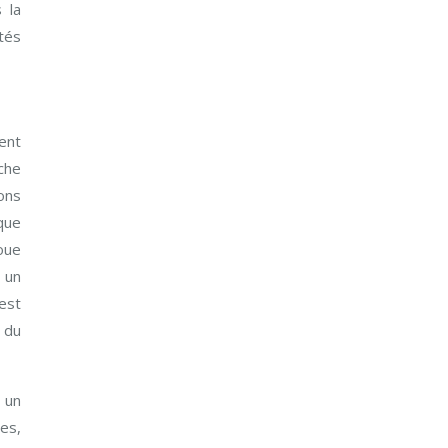
 la
tés
ent
che
ons
que
oue
a un
est
 du
 un
es,