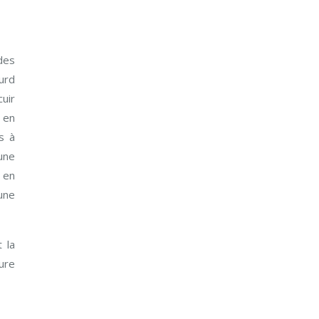
 des
ourd
uir
 en
s à
une
 en
 une
 la
ure