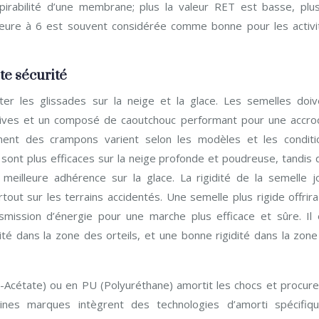
espirabilité d’une membrane; plus la valeur RET est basse, plus
ieure à 6 est souvent considérée comme bonne pour les activi
te sécurité
er les glissades sur la neige et la glace. Les semelles doiv
ives et un composé de caoutchouc performant pour une accro
ment des crampons varient selon les modèles et les conditi
 sont plus efficaces sur la neige profonde et poudreuse, tandis 
eilleure adhérence sur la glace. La rigidité de la semelle j
tout sur les terrains accidentés. Une semelle plus rigide offrir
smission d’énergie pour une marche plus efficace et sûre. Il 
ité dans la zone des orteils, et une bonne rigidité dans la zone
l-Acétate) ou en PU (Polyuréthane) amortit les chocs et procure
ines marques intègrent des technologies d’amorti spécifiqu