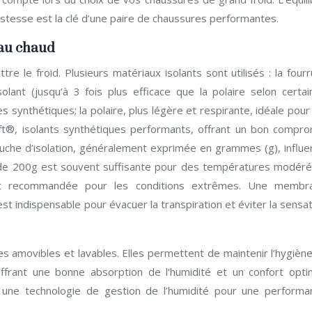
ustesse est la clé d’une paire de chaussures performantes.
 au chaud
re le froid. Plusieurs matériaux isolants sont utilisés : la four
olant (jusqu’à 3 fois plus efficace que la polaire selon certai
s synthétiques; la polaire, plus légère et respirante, idéale pour
oft®, isolants synthétiques performants, offrant un bon compro
 couche d’isolation, généralement exprimée en grammes (g), influ
r de 200g est souvent suffisante pour des températures modéré
st recommandée pour les conditions extrêmes. Une membr
 indispensable pour évacuer la transpiration et éviter la sensat
es amovibles et lavables. Elles permettent de maintenir l’hygièn
offrant une bonne absorption de l’humidité et un confort optim
 une technologie de gestion de l’humidité pour une performa