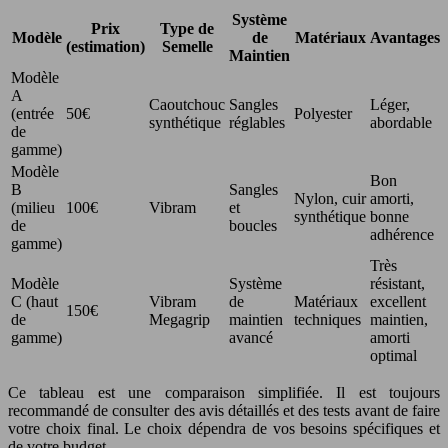
Système
Prix
Type de
Modèle
de
Matériaux
Avantages
(estimation)
Semelle
Maintien
Modèle
A
Caoutchouc
Sangles
Léger,
(entrée
50€
Polyester
synthétique
réglables
abordable
de
gamme)
Modèle
Bon
B
Sangles
Nylon, cuir
amorti,
(milieu
100€
Vibram
et
synthétique
bonne
de
boucles
adhérence
gamme)
Très
Modèle
Système
résistant,
C (haut
Vibram
de
Matériaux
excellent
150€
de
Megagrip
maintien
techniques
maintien,
gamme)
avancé
amorti
optimal
Ce tableau est une comparaison simplifiée. Il est toujours
recommandé de consulter des avis détaillés et des tests avant de faire
votre choix final. Le choix dépendra de vos besoins spécifiques et
de votre budget.