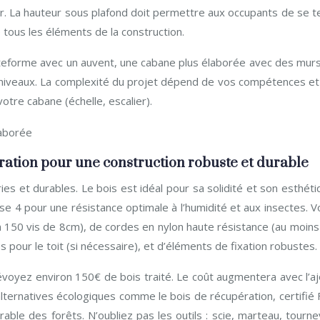
eur. La hauteur sous plafond doit permettre aux occupants de se t
tous les éléments de la construction.
lateforme avec un auvent, une cabane plus élaborée avec des murs
 niveaux. La complexité du projet dépend de vos compétences et
otre cabane (échelle, escalier).
paration pour une construction robuste et durable
es et durables. Le bois est idéal pour sa solidité et son esthét
sse 4 pour une résistance optimale à l’humidité et aux insectes. 
n 150 vis de 8cm), de cordes en nylon haute résistance (au moins
our le toit (si nécessaire), et d’éléments de fixation robustes.
voyez environ 150€ de bois traité. Le coût augmentera avec l’aj
alternatives écologiques comme le bois de récupération, certifié
ble des forêts. N’oubliez pas les outils : scie, marteau, tourne