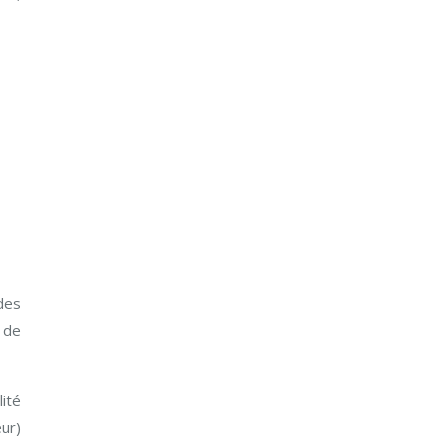
 des
é de
lité
ur)