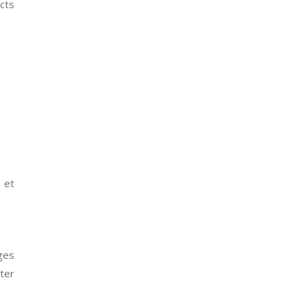
cts
é et
ges
ter