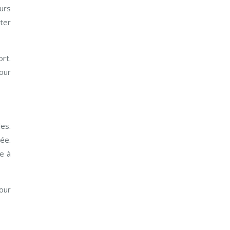
urs
ter
ort.
our
les.
ée.
re à
Pour