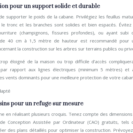
ction pour un support solide et durable
de supporter le poids de la cabane. Privilégiez les feuillus mat
le tronc et les branches sont solides et bien espacés. Évitez 
rriture (champignons, fissures profondes), ou ayant subi 
 de 40 cm à 1,5 mètre de hauteur est recommandé pour 
ncernant la construction sur les arbres sur terrains publics ou priv
 trop éloigné de la maison ou trop difficile d’accès compliquera
nce par rapport aux lignes électriques (minimum 5 mètres) et 
 des vents dominants pour une meilleure protection de votre caba
ssins pour un refuge sur mesure
ane en réalisant plusieurs croquis. Tenez compte des dimensions
s de Conception Assistée par Ordinateur (CAO) gratuits, tels 
 des plans détaillés pour optimiser la construction. Prévoyez