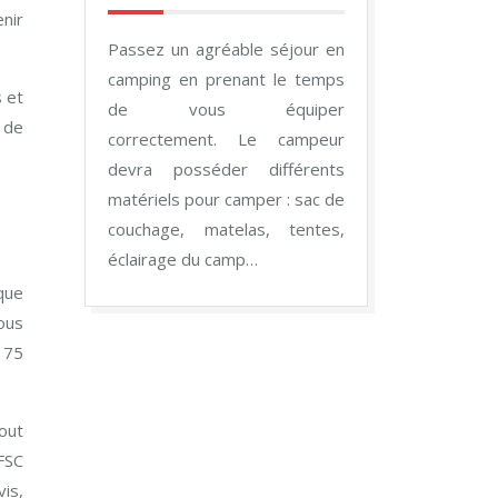
enir
Passez un agréable séjour en
camping en prenant le temps
 et
de vous équiper
 de
correctement. Le campeur
devra posséder différents
matériels pour camper : sac de
couchage, matelas, tentes,
éclairage du camp…
ique
Vous
 75
out
 FSC
vis,