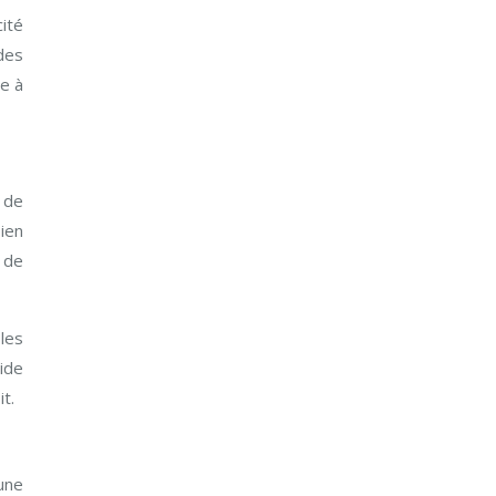
ité
des
e à
 de
ien
t de
les
aide
t.
une