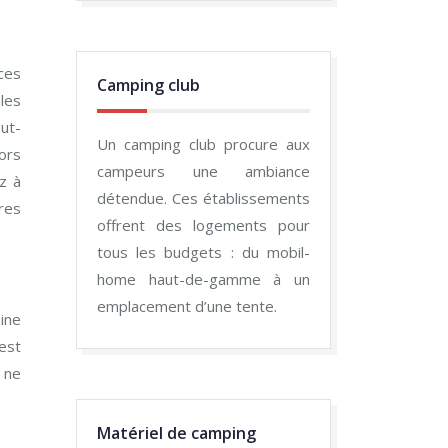
ces
Camping club
les
eut-
Un camping club procure aux
lors
campeurs une ambiance
z à
détendue. Ces établissements
res
offrent des logements pour
tous les budgets : du mobil-
home haut-de-gamme à un
emplacement d’une tente.
aine
est
s ne
Matériel de camping