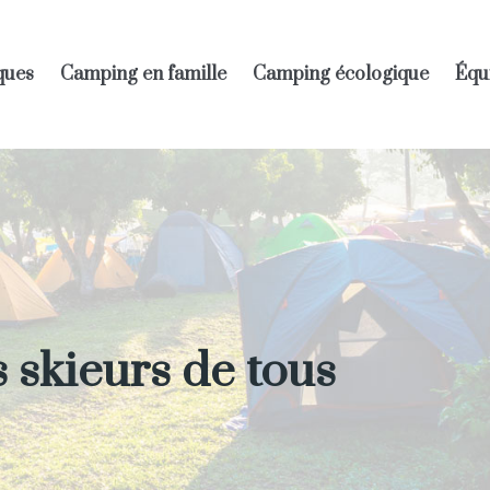
iques
Camping en famille
Camping écologique
Équ
s skieurs de tous