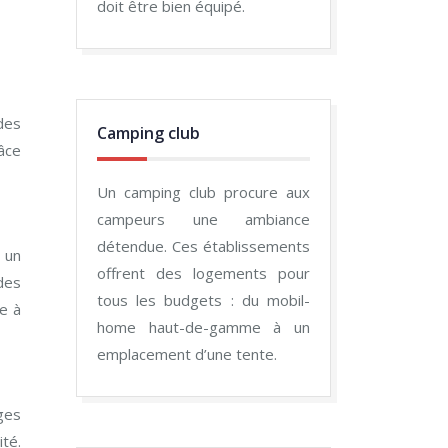
doit être bien équipé.
des
Camping club
âce
Un camping club procure aux
campeurs une ambiance
détendue. Ces établissements
 un
offrent des logements pour
des
tous les budgets : du mobil-
ce à
home haut-de-gamme à un
emplacement d’une tente.
ges
ité.