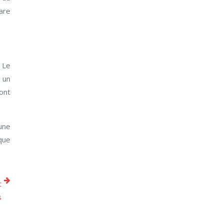
gare
 Le
t un
ont
une
ique
t
s