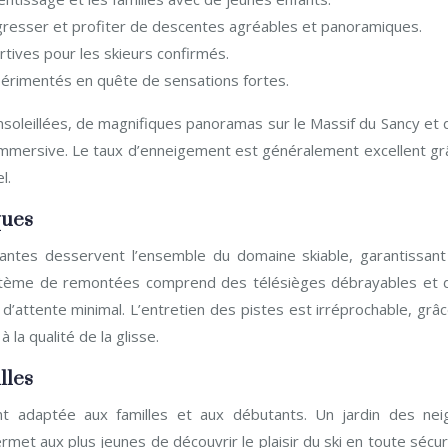
gresser et profiter de descentes agréables et panoramiques.
tives pour les skieurs confirmés.
périmentés en quête de sensations fortes.
nsoleillées, de magnifiques panoramas sur le Massif du Sancy et 
 immersive. Le taux d’enneigement est généralement excellent gr
l.
ques
tes desservent l’ensemble du domaine skiable, garantissant
 système de remontées comprend des télésièges débrayables et 
d’attente minimal. L’entretien des pistes est irréprochable, grâ
la qualité de la glisse.
lles
nt adaptée aux familles et aux débutants. Un jardin des nei
et aux plus jeunes de découvrir le plaisir du ski en toute sécur