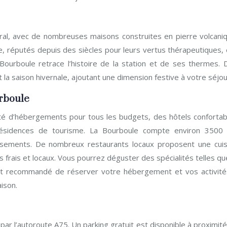
ural, avec de nombreuses maisons construites en pierre volcaniq
, réputés depuis des siècles pour leurs vertus thérapeutiques, 
ourboule retrace l’histoire de la station et de ses thermes. 
la saison hivernale, ajoutant une dimension festive à votre séjou
rboule
té d’hébergements pour tous les budgets, des hôtels confortab
résidences de tourisme. La Bourboule compte environ 3500 l
lissements. De nombreux restaurants locaux proposent une cuis
s frais et locaux. Vous pourrez déguster des spécialités telles qu
ent recommandé de réserver votre hébergement et vos activité
ison.
par l’autoroute A75. Un parking gratuit est disponible à proximit