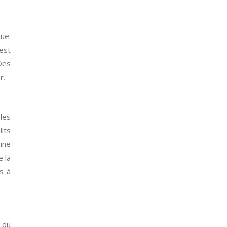
ue.
est
Des
r.
les
its
ine
e la
s à
é du