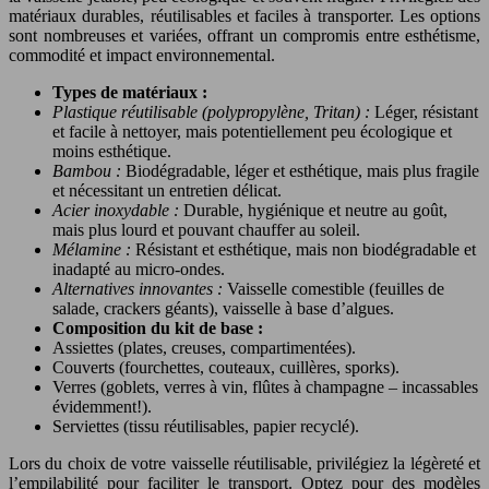
matériaux durables, réutilisables et faciles à transporter. Les options
sont nombreuses et variées, offrant un compromis entre esthétisme,
commodité et impact environnemental.
Types de matériaux :
Plastique réutilisable (polypropylène, Tritan) :
Léger, résistant
et facile à nettoyer, mais potentiellement peu écologique et
moins esthétique.
Bambou :
Biodégradable, léger et esthétique, mais plus fragile
et nécessitant un entretien délicat.
Acier inoxydable :
Durable, hygiénique et neutre au goût,
mais plus lourd et pouvant chauffer au soleil.
Mélamine :
Résistant et esthétique, mais non biodégradable et
inadapté au micro-ondes.
Alternatives innovantes :
Vaisselle comestible (feuilles de
salade, crackers géants), vaisselle à base d’algues.
Composition du kit de base :
Assiettes (plates, creuses, compartimentées).
Couverts (fourchettes, couteaux, cuillères, sporks).
Verres (goblets, verres à vin, flûtes à champagne – incassables
évidemment!).
Serviettes (tissu réutilisables, papier recyclé).
Lors du choix de votre vaisselle réutilisable, privilégiez la légèreté et
l’empilabilité pour faciliter le transport. Optez pour des modèles