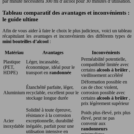
par minute nécessitera 300 ml d’alcool pour 30 minutes d’utilisation.
Tableau comparatif des avantages et inconvénients :
le guide ultime
Afin de vous aider à faire le choix le plus judicieux, voici un tableau
récapitulant les avantages et inconvénients des différents types de
mini bouteilles d’alcool
:
Matériau
Avantages
Inconvénients
Perméabilité potentielle,
Plastique
Léger, incassable,
compatibilité limitée avec
(PET,
économique, idéal pour le
certains
alcools à brûler
,
HDPE)
transport en
randonnée
vieillissement accéléré
Déformation possible en
Étanchéité parfaite, léger,
cas de choc violent,
Aluminium
recyclable, excellent pour le
corrosion possible avec
stockage longue durée
certains
alcools à brûler
,
prix légèrement supérieur
Solidité à toute épreuve,
Poids plus élevé, prix plus
résistance à la corrosion
élevé, peut ne pas
Acier
exceptionnelle, durabilité
convenir aux
inoxydable
inégalée, parfait pour une
randonneurs
utilisation intensive en