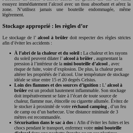
essuyez immédiatement l’alcool avec un tissu absorbant et aérez la
zone. N’utilisez jamais une bouteille endommagée, même
légèrement.
Stockage approprié : les règles d’or
Le stockage de l’
alcool à brûler
doit respecter des règles strictes
afin d’éviter les accidents :
À l’abri de la chaleur et du soleil :
La chaleur et les rayons
du soleil peuvent dilater l’
alcool à brûler
, augmentant la
pression à l’intérieur de la
mini bouteille d’alcool
, avec
risque de fuite, voire d’explosion. De plus, la chaleur peut
altérer les propriétés de l’alcool. Une température de stockage
idéale se situe entre 15 et 20 degrés Celsius.
Loin des flammes et des sources d’ignition :
L’
alcool à
brûler
est un produit hautement inflammable. Son stockage
doit impérativement se faire à l’écart de toute source de
chaleur, flamme nue, étincelle ou cigarette allumée. Évitez de
le stocker à proximité de votre
réchaud camping
, d’un feu
de camp ou d’un barbecue. Une distance minimale de 3
mètres est recommandée.
Sécurisation dans le sac à dos :
Afin d’éviter les fuites et les
chocs pendant le transport, enfermez votre
mini bouteille