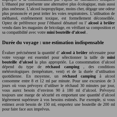
L’éthanol pur représente une alternative plus écologique, mais aussi
plus onéreuse. L’alcool isopropylique, moins cher, dégage une odeur
plus prononcée et peut irriter les voies respiratoires. L’utilisation de
méthanol, extrêmement toxique, est formellement déconseillée.
Optez de préférence pour l’éthanol dénaturé ou l’
alcool à brûler
vendu dans les magasins de bricolage, en vérifiant sa composition et
sa compatibilité avec votre
mini bouteille d’alcool
.
Durée du voyage : une estimation indispensable
Évaluer précisément la quantité d’
alcool à brûler
nécessaire pour
votre voyage est essentiel pour sélectionner la taille de
mini
bouteille d’alcool
la plus appropriée. La consommation d’alcool
dépend du type de
réchaud camping
, des conditions
météorologiques (température, vent) et de la durée d’utilisation
quotidienne. En moyenne, un
réchaud camping
à alcool
consomme entre 8 et 12 ml par minute. Pour une excursion de 3
jours où vous prévoyez d’utiliser le réchaud 30 minutes par jour,
vous aurez besoin d’environ 90 à 180 ml d’alcool. Prévoyez
toujours une marge de sécurité en emportant une quantité d’alcool
légèrement supérieure à vos besoins estimés. Par exemple, si vous
estimez avoir besoin de 150 ml, emportez une bouteille de 200 ml
pour faire face aux imprévus.