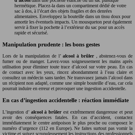
d’alcool
dans une pochette étanche ou un sac plastique
hermétique. Placez-la dans un compartiment dédié de votre
sac à dos, à l’écart des objets fragiles et des denrées
alimentaires. Enveloppez la bouteille dans un tissu doux pour
amortir les éventuels impacts. Un mousqueton peut également
servir à fixer la pochette à l’extérieur du sac pour un accès
rapide et sécurisé.
Manipulation prudente : les bons gestes
Lors de la manipulation de l’
alcool à brûler
, abstenez-vous de
fumer ou de manger. Lavez-vous soigneusement les mains après
utilisation pour éliminer toute trace d’alcool sur votre peau. En cas
de contact avec les yeux, rincez abondamment à l’eau claire et
consultez un médecin sans tarder. Ne transvasez jamais l’alcool dans
un récipient non adapté, comme une simple bouteille d’eau, car cela
pourrait induire en erreur et provoquer une ingestion accidentelle.
En cas d’ingestion accidentelle : réaction immédiate
L’ingestion d’
alcool à brûler
est extrêmement dangereuse et peut
avoir des conséquences fatales. En cas d’accident, contactez
immédiatement le centre antipoison le plus proche ou composez le
numéro d’urgence (112 en Europe). Ne faites surtout pas vomir la
victime et suivez scrupuleusement les instructions des professionnels