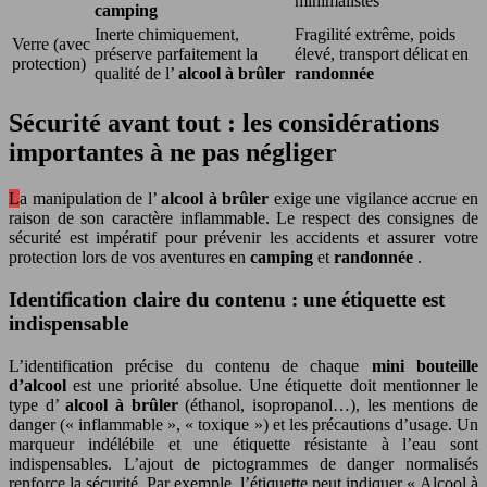
minimalistes
camping
Inerte chimiquement,
Fragilité extrême, poids
Verre (avec
préserve parfaitement la
élevé, transport délicat en
protection)
qualité de l’
alcool à brûler
randonnée
Sécurité avant tout : les considérations
importantes à ne pas négliger
La manipulation de l’
alcool à brûler
exige une vigilance accrue en
raison de son caractère inflammable. Le respect des consignes de
sécurité est impératif pour prévenir les accidents et assurer votre
protection lors de vos aventures en
camping
et
randonnée
.
Identification claire du contenu : une étiquette est
indispensable
L’identification précise du contenu de chaque
mini bouteille
d’alcool
est une priorité absolue. Une étiquette doit mentionner le
type d’
alcool à brûler
(éthanol, isopropanol…), les mentions de
danger (« inflammable », « toxique ») et les précautions d’usage. Un
marqueur indélébile et une étiquette résistante à l’eau sont
indispensables. L’ajout de pictogrammes de danger normalisés
renforce la sécurité. Par exemple, l’étiquette peut indiquer « Alcool à