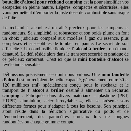
bouteille d’alcool pour réchaud camping
est là pour simplifier vos
escapades en pleine nature. Légères, compactes et sécurisées, elles
vous permettent d’emporter la juste dose de combustible sans risque
de fuite.
Le réchaud à alcool est un allié précieux pour les campeurs et
randonneurs. Sa simplicité, sa robustesse et son poids plume en font
un choix judicieux comparé aux modèles à gaz ou essence, plus
complexes et susceptibles de tomber en panne. Le secret de son
efficacité ? Un combustible liquide : l’
alcool à brûler
, ou éthanol
dénaturé. Le défi réside alors dans le transport sécurisé et pratique de
ce précieux carburant. C’est ici que la
mini bouteille d’alcool
se
révèle indispensable.
Définissons précisément ce dont nous parlons. Une
mini bouteille
d’alcool
est un récipient de petite capacité, généralement entre 30 et
120 millilitres (ml), spécialement conçu pour le stockage et le
transport de l’
alcool à brûler
destiné à alimenter un
réchaud
camping
. Fabriquée dans divers matériaux – plastique (PET,
HDPE), aluminium, acier inoxydable –, elle se présente sous
différentes formes pour s’adapter à tous les besoins. Son principal
atout réside dans la réduction significative du poids et de
l’encombrement, des paramètres cruciaux lors de longues
randonnées où chaque gramme compte.