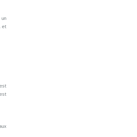
 un
, et
est
est
aux