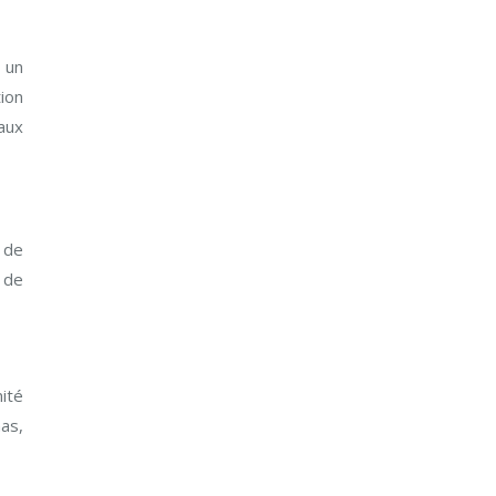
 un
ion
 aux
 de
s de
ité
as,