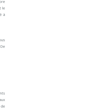
ore
 le
é à
ous
 De
nts
aux
 de