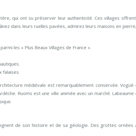
re, qui ont su préserver leur authenticité. Ces villages offrent
 Flânez dans leurs ruelles pavées, admirez leurs maisons en pierre
 parmi les « Plus Beaux Villages de France ».
nautiques.
 falaises.
architecture médiévale est remarquablement conservée. Vogüé 
’Ardèche. Ruoms est une ville animée avec un marché. Labeaume 
sique.
moignent de son histoire et de sa géologie. Des grottes ornées 