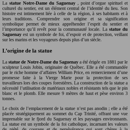
La
statue Notre-Dame du Saguenay
, point d’orgue spirituel et
culturel du sentier, est un élément central de l’identité du lieu. Son
histoire est intimement liée à celle de la région, à ses habitants et à
leurs traditions. Comprendre son origine et sa signification
symbolique permet de mieux appréhender l’esprit du sentier et
l’importance qu’il revêt pour la communauté locale. La
statue du
Saguenay
est un symbole de foi, d’espoir et de protection, veillant
sur les marins et les voyageurs depuis plus d’un siècle.
L’origine de la statue
La
statue de Notre-Dame du Saguenay
a été érigée en 1881 par le
sculpteur Louis Jobin, originaire de Québec. Elle a été commandée
par le riche homme d’affaires William Price, en remerciement d’une
promesse faite à la Vierge Marie pour la protection de ses
travailleurs lors des coupes forestières. La construction de la statue a
nécessité l’utilisation de matériaux nobles et résistants tels que le pin
blanc et le plomb. Elle mesure 9 mètres de haut et pèse environ 3
tonnes.
Le choix de l’emplacement de la statue n’est pas anodin ; elle a été
placée stratégiquement au sommet du Cap Trinité, offrant une vue
imprenable sur le fjord du Saguenay et les paysages environnants.
La statue est un symbole de la foi catholique, incarnant les valeurs
de piété, de courage et de persévérance qui sont chères à la