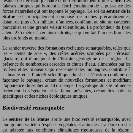
résultat de l’érosion glaciaire et de l’effondrement d’une vallée. Les
falaises abruptes qui bordent le fjord témoignent de la puissance des
forces naturelles qui ont façonné le paysage. Le sol du
sentier de la
Statue
est principalement composé de roches précambriennes,
datant de plus d’un milliard d’années, conférant au site un caractère
particulier et une grande valeur scientifique. La profondeur du fjord
atteint 275 mètres à certains endroits, ce qui en fait l’un des fjords les
plus profonds au monde.
Le sentier traverse des formations rocheuses remarquables, telles que
les « Dents de scie », des crêtes acérées sculptées par l’érosion
glaciaire, qui témoignent de l’histoire géologique de la région. La
présence de nombreuses cascades et chutes d’eau, alimentées par les
rivières et les ruisseaux qui descendent des montagnes, contribue à
la beauté et à l’intérêt scientifique du site. L’érosion continue de
façonner le paysage, créant de nouvelles formations et modifiant
l’apparence du sentier au fil du temps. La géologie du site influence
fortement la végétation et la faune présentes, créant des habitats
spécifiques et des niches écologiques uniques.
Biodiversité remarquable
Le
sentier de la Statue
abrite une biodiversité remarquable, avec
une grande variété d’espèces végétales et animales. La flore du site
est adaptée aux conditions climatiques rigoureuses de la région,